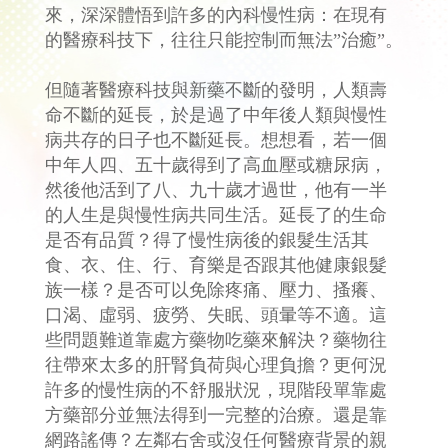
來，深深體悟到許多的內科慢性病：在現有
的醫療科技下，往往只能控制而無法”治癒”。
但隨著醫療科技與新藥不斷的發明，人類壽
命不斷的延長，於是過了中年後人類與慢性
病共存的日子也不斷延長。想想看，若一個
中年人四、五十歲得到了高血壓或糖尿病，
然後他活到了八、九十歲才過世，他有一半
的人生是與慢性病共同生活。延長了的生命
是否有品質？得了慢性病後的銀髮生活其
食、衣、住、行、育樂是否跟其他健康銀髮
族一樣？是否可以免除疼痛、壓力、搔癢、
口渴、虛弱、疲勞、失眠、頭暈等不適。這
些問題難道靠處方藥物吃藥來解決？藥物往
往帶來太多的肝腎負荷與心理負擔？更何況
許多的慢性病的不舒服狀況，現階段單靠處
方藥部分並無法得到一完整的治療。還是靠
網路謠傳？左鄰右舍或沒任何醫療背景的親