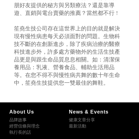
朋好友提供的秘方與另類療法？還是靠導
遊、直銷與電台賣藥的推薦？當然都不行 !
笙堯生技公司存在這世界上的目的就是解決
現有慢性病患每天必須面對的問題。生物科
技不斷的在創新進步，除了疾病治療的醫療
科技進步外，許多處方藥物外的生活生技產
品更是與跟生命品質息息相關。如：清潔保
養用品：乳液、營養食品、輔助生活用品
等。在您不得不與慢性病共舞的數十年生命
中，笙堯生技提供您一雙最佳的舞鞋。
About Us
News & Events
品牌故事
健康文章分享
經營信條與理念
最新活動
執行長的話