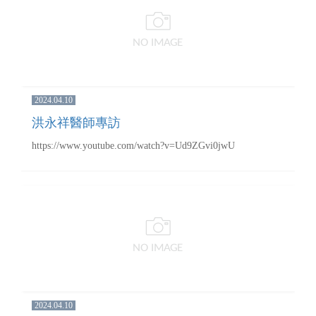
2024.04.10
洪永祥醫師專訪
https://www.youtube.com/watch?v=Ud9ZGvi0jwU
2024.04.10