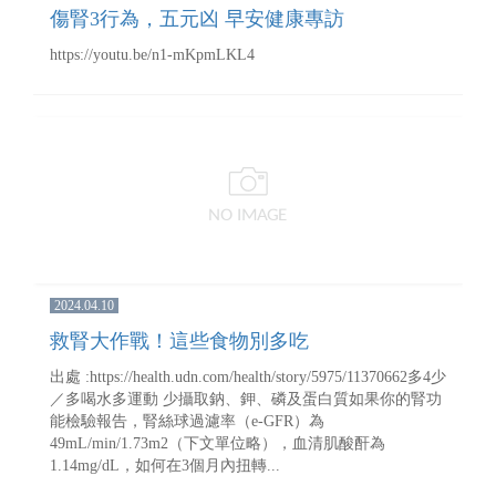
傷腎3行為，五元凶 早安健康專訪
https://youtu.be/n1-mKpmLKL4
2024.04.10
救腎大作戰！這些食物別多吃
出處 :https://health.udn.com/health/story/5975/11370662多4少
／多喝水多運動 少攝取鈉、鉀、磷及蛋白質如果你的腎功
能檢驗報告，腎絲球過濾率（e-GFR）為
49mL/min/1.73m2（下文單位略），血清肌酸酐為
1.14mg/dL，如何在3個月內扭轉...