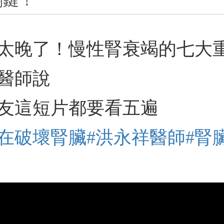
關鍵！
太晚了！慢性腎衰竭的七大
醫師說
友這短片都要看五遍
誰在破壞腎臟
#洪永祥醫師
#腎