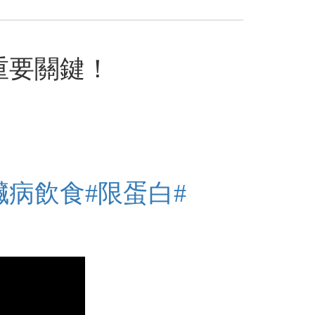
重要關鍵！
臟病飲食
#限蛋白
#