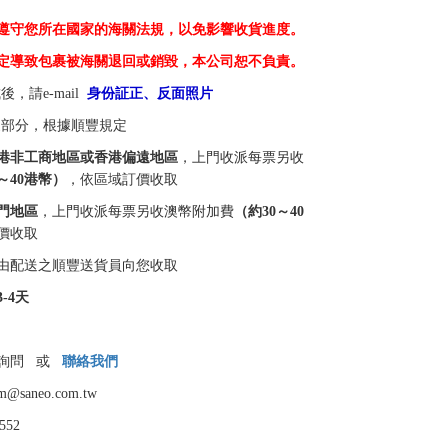
遵守您所在國家的海關法規，以免影響收貨進度。
定導致包裹被海關退回或銷毀，本公司恕不負責。
，請e-mail
身份証正、反面照片
家部分，根據順豐規定
港非工商地區或香港偏遠地區
，上門收派每票另收
～40港幣）
，依區域訂價收取
門地區
，上門收派每票另收澳幣附加費
（約30～40
價收取
由配送之順豐送貨員向您收取
3-4天
信詢問 或
聯絡我們
am@saneo.com.tw
552