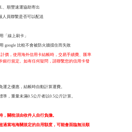
L、順豐速運協助寄出
服人員聯繫是否可以配送
用「線上刷卡」
google 比較不會被防火牆擋住而失敗
幣
計價，使用海外信用卡結帳時，交易手續費、匯率
卡銀行規定。如有任何疑問，請聯繫您的信用卡發
免運之優惠，結帳時自動計算運費。
準，重量未滿0.5公斤者以0.5公斤計算。
時，關稅須由收件人自行負擔。
超過當地海關規定的自用額度，可能會面臨無法順