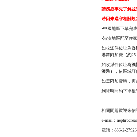
請務必事先了解並
若因未遵守相關規
•中國地區下單完成後
•港澳地區配至住
如收派件位址為
香
港幣附加費
（約25
如收派件位址為
澳
澳幣）
，依區域訂
如需附加費時，再
到貨時間約下單後
相關問題歡迎來
e-mail：nephrocre
電話：886-2-27926