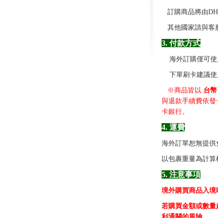
訂購商品將由DH
其他國家請與客
3. 付款方式
海外訂購僅可使
下單刷卡建議使用 
※商品皆以
台
與退款手續費依發
卡銀行。
4. 運費
海外訂單恕無提供
以包裹重量為計算標
5. 注意事項
境外購買商品入境
若購買金額或數量
利通關的風險。