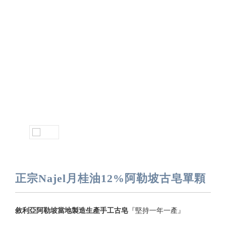
正宗Najel月桂油12%阿勒坡古皂單顆
敘利亞阿勒坡當地製造生產手工古皂
『堅持一年一產』