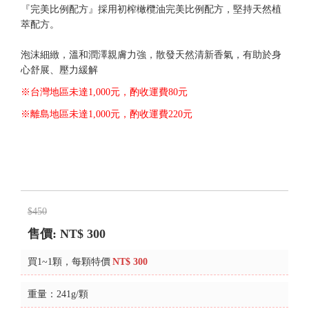
『完美比例配方』採用初榨橄欖油完美比例配方，堅持天然植
萃配方。
泡沫細緻，溫和潤澤親膚力強，散發天然清新香氣，有助於身
心舒展、壓力緩解
※台灣地區未達1,000元，酌收運費80元
※離島地區未達1,000元，酌收運費220元
$450
售價: NT$
300
買1~1顆，每顆特價
NT$ 300
重量：241g/顆